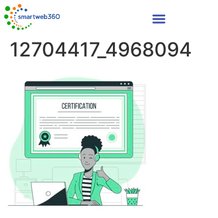
12704417_4968094